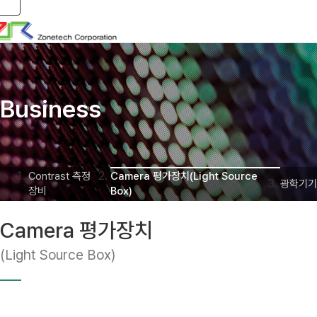
Toggle navigation
Business
Contrast 측정
Camera 평가장치(Light Source
광학기기
장비
Box)
Camera 평가장치
(Light Source Box)